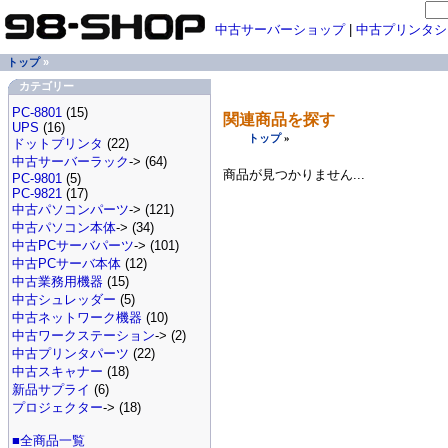
中古サーバーショップ
|
中古プリンタシ
トップ
»
カテゴリー
PC-8801
(15)
関連商品を探す
UPS
(16)
トップ
»
ドットプリンタ
(22)
中古サーバーラック
-> (64)
商品が見つかりません...
PC-9801
(5)
PC-9821
(17)
中古パソコンパーツ
-> (121)
中古パソコン本体
-> (34)
中古PCサーバパーツ
-> (101)
中古PCサーバ本体
(12)
中古業務用機器
(15)
中古シュレッダー
(5)
中古ネットワーク機器
(10)
中古ワークステーション
-> (2)
中古プリンタパーツ
(22)
中古スキャナー
(18)
新品サプライ
(6)
プロジェクター
-> (18)
■全商品一覧