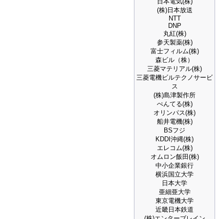
日本電気(株)
(株)日本放送
NTT
DNP
丸紅(株)
参天製薬(株)
富士フィルム(株)
森ビル（株）
三菱マテリアル(株)
三菱電機ビルテクノサービ
ス
(株)島津製作所
ぺんてる(株)
オリンパス(株)
船井電機(株)
BSフジ
KDDI沖縄(株)
エレコム(株)
オムロン飯田(株)
中小企業銀行
横浜国立大学
日本大学
亜細亜大学
東京電機大学
近畿日本鉄道
(株)エンターブレイン