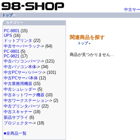
中古サ
トップ
»
カテゴリー
PC-8801
(15)
UPS
(16)
関連商品を探す
ドットプリンタ
(22)
トップ
»
中古サーバーラック
-> (64)
PC-9801
(5)
商品が見つかりません...
PC-9821
(17)
中古パソコンパーツ
-> (121)
中古パソコン本体
-> (34)
中古PCサーバパーツ
-> (101)
中古PCサーバ本体
(12)
中古業務用機器
(15)
中古シュレッダー
(5)
中古ネットワーク機器
(10)
中古ワークステーション
-> (2)
中古プリンタパーツ
(22)
中古スキャナー
(18)
新品サプライ
(6)
プロジェクター
-> (18)
■全商品一覧