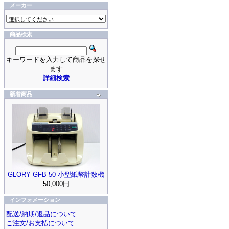
メーカー
商品検索
キーワードを入力して商品を探せ
ます
詳細検索
新着商品
GLORY GFB-50 小型紙幣計数機
50,000円
インフォメーション
配送/納期/返品について
ご注文/お支払について