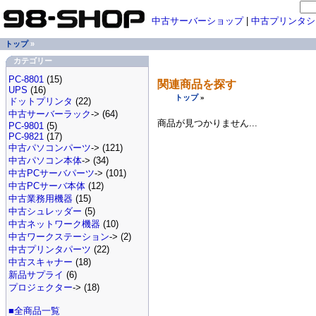
中古サーバーショップ
|
中古プリンタシ
トップ
»
カテゴリー
PC-8801
(15)
関連商品を探す
UPS
(16)
トップ
»
ドットプリンタ
(22)
中古サーバーラック
-> (64)
商品が見つかりません...
PC-9801
(5)
PC-9821
(17)
中古パソコンパーツ
-> (121)
中古パソコン本体
-> (34)
中古PCサーバパーツ
-> (101)
中古PCサーバ本体
(12)
中古業務用機器
(15)
中古シュレッダー
(5)
中古ネットワーク機器
(10)
中古ワークステーション
-> (2)
中古プリンタパーツ
(22)
中古スキャナー
(18)
新品サプライ
(6)
プロジェクター
-> (18)
■全商品一覧