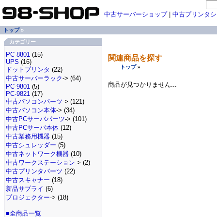
中古サーバーショップ
|
中古プリンタシ
トップ
»
カテゴリー
PC-8801
(15)
関連商品を探す
UPS
(16)
トップ
»
ドットプリンタ
(22)
中古サーバーラック
-> (64)
商品が見つかりません...
PC-9801
(5)
PC-9821
(17)
中古パソコンパーツ
-> (121)
中古パソコン本体
-> (34)
中古PCサーバパーツ
-> (101)
中古PCサーバ本体
(12)
中古業務用機器
(15)
中古シュレッダー
(5)
中古ネットワーク機器
(10)
中古ワークステーション
-> (2)
中古プリンタパーツ
(22)
中古スキャナー
(18)
新品サプライ
(6)
プロジェクター
-> (18)
■全商品一覧