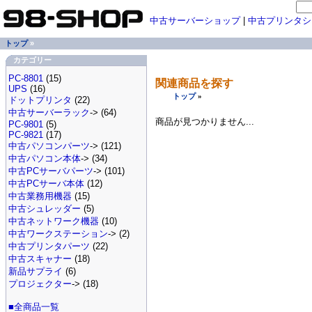
中古サーバーショップ
|
中古プリンタシ
トップ
»
カテゴリー
PC-8801
(15)
関連商品を探す
UPS
(16)
トップ
»
ドットプリンタ
(22)
中古サーバーラック
-> (64)
商品が見つかりません...
PC-9801
(5)
PC-9821
(17)
中古パソコンパーツ
-> (121)
中古パソコン本体
-> (34)
中古PCサーバパーツ
-> (101)
中古PCサーバ本体
(12)
中古業務用機器
(15)
中古シュレッダー
(5)
中古ネットワーク機器
(10)
中古ワークステーション
-> (2)
中古プリンタパーツ
(22)
中古スキャナー
(18)
新品サプライ
(6)
プロジェクター
-> (18)
■全商品一覧