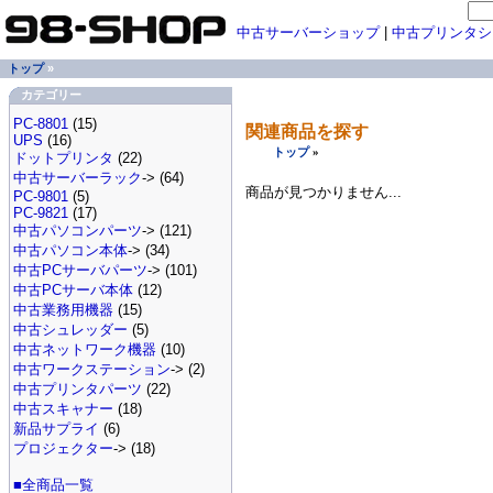
中古サーバーショップ
|
中古プリンタシ
トップ
»
カテゴリー
PC-8801
(15)
関連商品を探す
UPS
(16)
トップ
»
ドットプリンタ
(22)
中古サーバーラック
-> (64)
商品が見つかりません...
PC-9801
(5)
PC-9821
(17)
中古パソコンパーツ
-> (121)
中古パソコン本体
-> (34)
中古PCサーバパーツ
-> (101)
中古PCサーバ本体
(12)
中古業務用機器
(15)
中古シュレッダー
(5)
中古ネットワーク機器
(10)
中古ワークステーション
-> (2)
中古プリンタパーツ
(22)
中古スキャナー
(18)
新品サプライ
(6)
プロジェクター
-> (18)
■全商品一覧