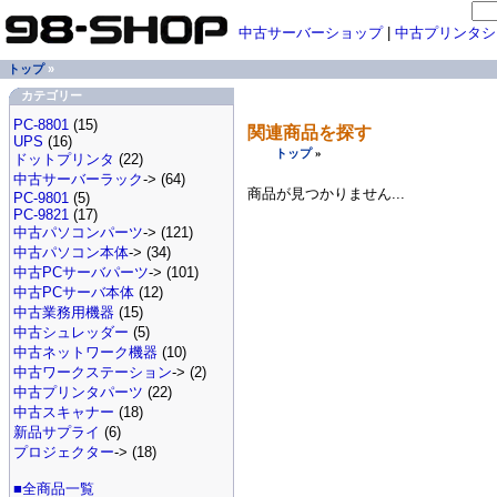
中古サーバーショップ
|
中古プリンタシ
トップ
»
カテゴリー
PC-8801
(15)
関連商品を探す
UPS
(16)
トップ
»
ドットプリンタ
(22)
中古サーバーラック
-> (64)
商品が見つかりません...
PC-9801
(5)
PC-9821
(17)
中古パソコンパーツ
-> (121)
中古パソコン本体
-> (34)
中古PCサーバパーツ
-> (101)
中古PCサーバ本体
(12)
中古業務用機器
(15)
中古シュレッダー
(5)
中古ネットワーク機器
(10)
中古ワークステーション
-> (2)
中古プリンタパーツ
(22)
中古スキャナー
(18)
新品サプライ
(6)
プロジェクター
-> (18)
■全商品一覧