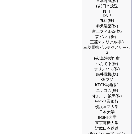
日本電気(株)
(株)日本放送
NTT
DNP
丸紅(株)
参天製薬(株)
富士フィルム(株)
森ビル（株）
三菱マテリアル(株)
三菱電機ビルテクノサービ
ス
(株)島津製作所
ぺんてる(株)
オリンパス(株)
船井電機(株)
BSフジ
KDDI沖縄(株)
エレコム(株)
オムロン飯田(株)
中小企業銀行
横浜国立大学
日本大学
亜細亜大学
東京電機大学
近畿日本鉄道
(株)エンターブレイン