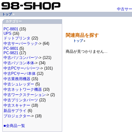
中古サ
トップ
»
カテゴリー
PC-8801
(15)
UPS
(16)
関連商品を探す
ドットプリンタ
(22)
トップ
»
中古サーバーラック
-> (64)
PC-9801
(5)
商品が見つかりません...
PC-9821
(17)
中古パソコンパーツ
-> (121)
中古パソコン本体
-> (34)
中古PCサーバパーツ
-> (101)
中古PCサーバ本体
(12)
中古業務用機器
(15)
中古シュレッダー
(5)
中古ネットワーク機器
(10)
中古ワークステーション
-> (2)
中古プリンタパーツ
(22)
中古スキャナー
(18)
新品サプライ
(6)
プロジェクター
-> (18)
■全商品一覧