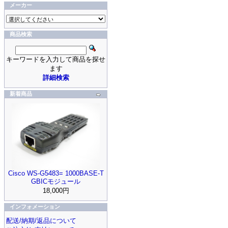
メーカー
商品検索
キーワードを入力して商品を探せ
ます
詳細検索
新着商品
Cisco WS-G5483= 1000BASE-T
GBICモジュール
18,000円
インフォメーション
配送/納期/返品について