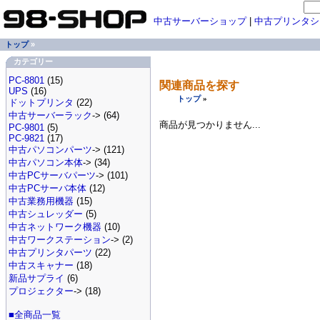
中古サーバーショップ
|
中古プリンタシ
トップ
»
カテゴリー
PC-8801
(15)
関連商品を探す
UPS
(16)
トップ
»
ドットプリンタ
(22)
中古サーバーラック
-> (64)
商品が見つかりません...
PC-9801
(5)
PC-9821
(17)
中古パソコンパーツ
-> (121)
中古パソコン本体
-> (34)
中古PCサーバパーツ
-> (101)
中古PCサーバ本体
(12)
中古業務用機器
(15)
中古シュレッダー
(5)
中古ネットワーク機器
(10)
中古ワークステーション
-> (2)
中古プリンタパーツ
(22)
中古スキャナー
(18)
新品サプライ
(6)
プロジェクター
-> (18)
■全商品一覧