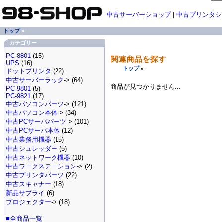
中古サーバーショップ
|
中古プリンタシ
トップ
»
カテゴリー
PC-8801
(15)
関連商品を探す
UPS
(16)
トップ
»
ドットプリンタ
(22)
中古サーバーラック
-> (64)
商品が見つかりません...
PC-9801
(5)
PC-9821
(17)
中古パソコンパーツ
-> (121)
中古パソコン本体
-> (34)
中古PCサーバパーツ
-> (101)
中古PCサーバ本体
(12)
中古業務用機器
(15)
中古シュレッダー
(5)
中古ネットワーク機器
(10)
中古ワークステーション
-> (2)
中古プリンタパーツ
(22)
中古スキャナー
(18)
新品サプライ
(6)
プロジェクター
-> (18)
■全商品一覧