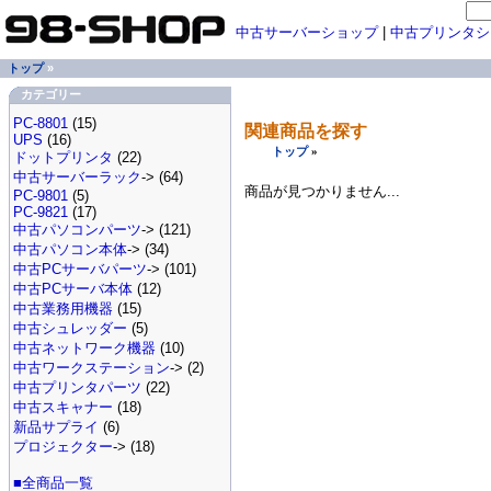
中古サーバーショップ
|
中古プリンタシ
トップ
»
カテゴリー
PC-8801
(15)
関連商品を探す
UPS
(16)
トップ
»
ドットプリンタ
(22)
中古サーバーラック
-> (64)
商品が見つかりません...
PC-9801
(5)
PC-9821
(17)
中古パソコンパーツ
-> (121)
中古パソコン本体
-> (34)
中古PCサーバパーツ
-> (101)
中古PCサーバ本体
(12)
中古業務用機器
(15)
中古シュレッダー
(5)
中古ネットワーク機器
(10)
中古ワークステーション
-> (2)
中古プリンタパーツ
(22)
中古スキャナー
(18)
新品サプライ
(6)
プロジェクター
-> (18)
■全商品一覧