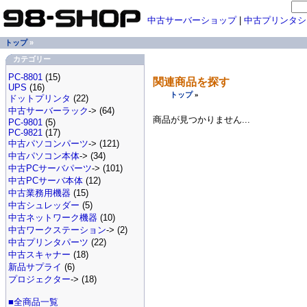
中古サーバーショップ
|
中古プリンタシ
トップ
»
カテゴリー
PC-8801
(15)
関連商品を探す
UPS
(16)
トップ
»
ドットプリンタ
(22)
中古サーバーラック
-> (64)
商品が見つかりません...
PC-9801
(5)
PC-9821
(17)
中古パソコンパーツ
-> (121)
中古パソコン本体
-> (34)
中古PCサーバパーツ
-> (101)
中古PCサーバ本体
(12)
中古業務用機器
(15)
中古シュレッダー
(5)
中古ネットワーク機器
(10)
中古ワークステーション
-> (2)
中古プリンタパーツ
(22)
中古スキャナー
(18)
新品サプライ
(6)
プロジェクター
-> (18)
■全商品一覧