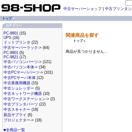
中古サーバーショップ
|
中古プリンタシ
トップ
»
カテゴリー
PC-8801
(15)
関連商品を探す
UPS
(16)
トップ
»
ドットプリンタ
(22)
中古サーバーラック
-> (64)
商品が見つかりません...
PC-9801
(5)
PC-9821
(17)
中古パソコンパーツ
-> (121)
中古パソコン本体
-> (34)
中古PCサーバパーツ
-> (101)
中古PCサーバ本体
(12)
中古業務用機器
(15)
中古シュレッダー
(5)
中古ネットワーク機器
(10)
中古ワークステーション
-> (2)
中古プリンタパーツ
(22)
中古スキャナー
(18)
新品サプライ
(6)
プロジェクター
-> (18)
■全商品一覧