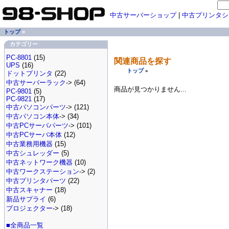
中古サーバーショップ
|
中古プリンタシ
トップ
»
カテゴリー
PC-8801
(15)
関連商品を探す
UPS
(16)
トップ
»
ドットプリンタ
(22)
中古サーバーラック
-> (64)
商品が見つかりません...
PC-9801
(5)
PC-9821
(17)
中古パソコンパーツ
-> (121)
中古パソコン本体
-> (34)
中古PCサーバパーツ
-> (101)
中古PCサーバ本体
(12)
中古業務用機器
(15)
中古シュレッダー
(5)
中古ネットワーク機器
(10)
中古ワークステーション
-> (2)
中古プリンタパーツ
(22)
中古スキャナー
(18)
新品サプライ
(6)
プロジェクター
-> (18)
■全商品一覧