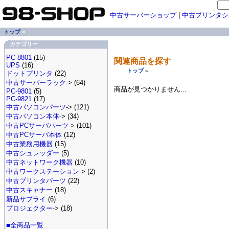
中古サーバーショップ
|
中古プリンタシ
トップ
»
カテゴリー
PC-8801
(15)
関連商品を探す
UPS
(16)
トップ
»
ドットプリンタ
(22)
中古サーバーラック
-> (64)
商品が見つかりません...
PC-9801
(5)
PC-9821
(17)
中古パソコンパーツ
-> (121)
中古パソコン本体
-> (34)
中古PCサーバパーツ
-> (101)
中古PCサーバ本体
(12)
中古業務用機器
(15)
中古シュレッダー
(5)
中古ネットワーク機器
(10)
中古ワークステーション
-> (2)
中古プリンタパーツ
(22)
中古スキャナー
(18)
新品サプライ
(6)
プロジェクター
-> (18)
■全商品一覧