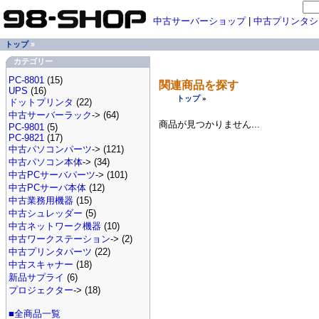
中古サーバーショップ
|
中古プリンタシ
トップ
»
カテゴリー
PC-8801
(15)
関連商品を探す
UPS
(16)
トップ
»
ドットプリンタ
(22)
中古サーバーラック
-> (64)
商品が見つかりません...
PC-9801
(5)
PC-9821
(17)
中古パソコンパーツ
-> (121)
中古パソコン本体
-> (34)
中古PCサーバパーツ
-> (101)
中古PCサーバ本体
(12)
中古業務用機器
(15)
中古シュレッダー
(5)
中古ネットワーク機器
(10)
中古ワークステーション
-> (2)
中古プリンタパーツ
(22)
中古スキャナー
(18)
新品サプライ
(6)
プロジェクター
-> (18)
■全商品一覧