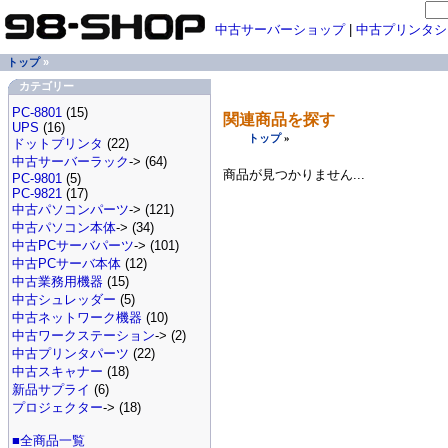
中古サーバーショップ
|
中古プリンタシ
トップ
»
カテゴリー
PC-8801
(15)
関連商品を探す
UPS
(16)
トップ
»
ドットプリンタ
(22)
中古サーバーラック
-> (64)
商品が見つかりません...
PC-9801
(5)
PC-9821
(17)
中古パソコンパーツ
-> (121)
中古パソコン本体
-> (34)
中古PCサーバパーツ
-> (101)
中古PCサーバ本体
(12)
中古業務用機器
(15)
中古シュレッダー
(5)
中古ネットワーク機器
(10)
中古ワークステーション
-> (2)
中古プリンタパーツ
(22)
中古スキャナー
(18)
新品サプライ
(6)
プロジェクター
-> (18)
■全商品一覧