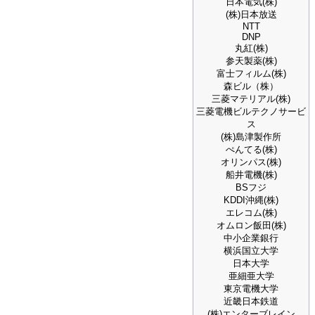
日本電気(株)
(株)日本放送
NTT
DNP
丸紅(株)
参天製薬(株)
富士フィルム(株)
森ビル（株）
三菱マテリアル(株)
三菱電機ビルテクノサービ
ス
(株)島津製作所
ぺんてる(株)
オリンパス(株)
船井電機(株)
BSフジ
KDDI沖縄(株)
エレコム(株)
オムロン飯田(株)
中小企業銀行
横浜国立大学
日本大学
亜細亜大学
東京電機大学
近畿日本鉄道
(株)エンターブレイン