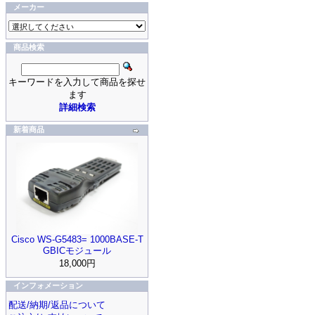
メーカー
商品検索
キーワードを入力して商品を探せ
ます
詳細検索
新着商品
Cisco WS-G5483= 1000BASE-T
GBICモジュール
18,000円
インフォメーション
配送/納期/返品について