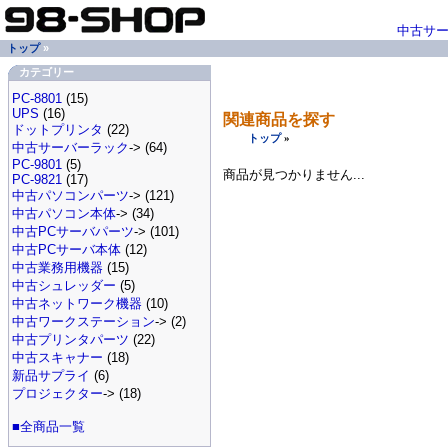
中古サ
トップ
»
カテゴリー
PC-8801
(15)
UPS
(16)
関連商品を探す
ドットプリンタ
(22)
トップ
»
中古サーバーラック
-> (64)
PC-9801
(5)
商品が見つかりません...
PC-9821
(17)
中古パソコンパーツ
-> (121)
中古パソコン本体
-> (34)
中古PCサーバパーツ
-> (101)
中古PCサーバ本体
(12)
中古業務用機器
(15)
中古シュレッダー
(5)
中古ネットワーク機器
(10)
中古ワークステーション
-> (2)
中古プリンタパーツ
(22)
中古スキャナー
(18)
新品サプライ
(6)
プロジェクター
-> (18)
■全商品一覧