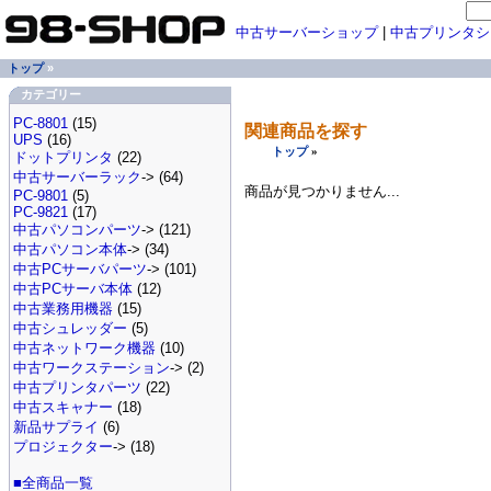
中古サーバーショップ
|
中古プリンタシ
トップ
»
カテゴリー
PC-8801
(15)
関連商品を探す
UPS
(16)
トップ
»
ドットプリンタ
(22)
中古サーバーラック
-> (64)
商品が見つかりません...
PC-9801
(5)
PC-9821
(17)
中古パソコンパーツ
-> (121)
中古パソコン本体
-> (34)
中古PCサーバパーツ
-> (101)
中古PCサーバ本体
(12)
中古業務用機器
(15)
中古シュレッダー
(5)
中古ネットワーク機器
(10)
中古ワークステーション
-> (2)
中古プリンタパーツ
(22)
中古スキャナー
(18)
新品サプライ
(6)
プロジェクター
-> (18)
■全商品一覧