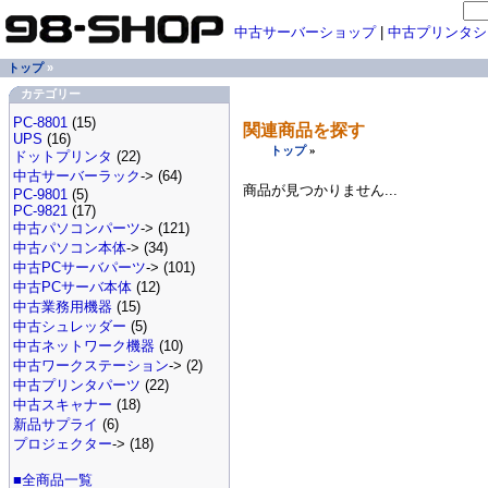
中古サーバーショップ
|
中古プリンタシ
トップ
»
カテゴリー
PC-8801
(15)
関連商品を探す
UPS
(16)
トップ
»
ドットプリンタ
(22)
中古サーバーラック
-> (64)
商品が見つかりません...
PC-9801
(5)
PC-9821
(17)
中古パソコンパーツ
-> (121)
中古パソコン本体
-> (34)
中古PCサーバパーツ
-> (101)
中古PCサーバ本体
(12)
中古業務用機器
(15)
中古シュレッダー
(5)
中古ネットワーク機器
(10)
中古ワークステーション
-> (2)
中古プリンタパーツ
(22)
中古スキャナー
(18)
新品サプライ
(6)
プロジェクター
-> (18)
■全商品一覧