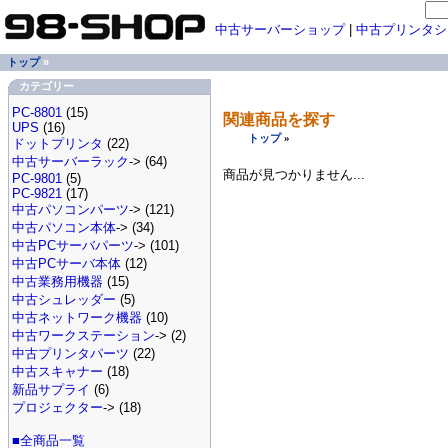
中古サーバーショップ
|
中古プリンタシ
トップ
»
カテゴリー
PC-8801
(15)
関連商品を探す
UPS
(16)
トップ
»
ドットプリンタ
(22)
中古サーバーラック
-> (64)
商品が見つかりません...
PC-9801
(5)
PC-9821
(17)
中古パソコンパーツ
-> (121)
中古パソコン本体
-> (34)
中古PCサーバパーツ
-> (101)
中古PCサーバ本体
(12)
中古業務用機器
(15)
中古シュレッダー
(5)
中古ネットワーク機器
(10)
中古ワークステーション
-> (2)
中古プリンタパーツ
(22)
中古スキャナー
(18)
新品サプライ
(6)
プロジェクター
-> (18)
■全商品一覧