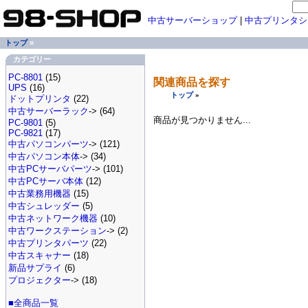
中古サーバーショップ
|
中古プリンタシ
トップ
»
カテゴリー
PC-8801
(15)
関連商品を探す
UPS
(16)
トップ
»
ドットプリンタ
(22)
中古サーバーラック
-> (64)
商品が見つかりません...
PC-9801
(5)
PC-9821
(17)
中古パソコンパーツ
-> (121)
中古パソコン本体
-> (34)
中古PCサーバパーツ
-> (101)
中古PCサーバ本体
(12)
中古業務用機器
(15)
中古シュレッダー
(5)
中古ネットワーク機器
(10)
中古ワークステーション
-> (2)
中古プリンタパーツ
(22)
中古スキャナー
(18)
新品サプライ
(6)
プロジェクター
-> (18)
■全商品一覧