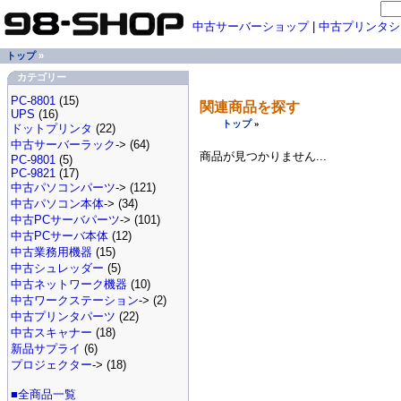
中古サーバーショップ
|
中古プリンタシ
トップ
»
カテゴリー
PC-8801
(15)
関連商品を探す
UPS
(16)
トップ
»
ドットプリンタ
(22)
中古サーバーラック
-> (64)
商品が見つかりません...
PC-9801
(5)
PC-9821
(17)
中古パソコンパーツ
-> (121)
中古パソコン本体
-> (34)
中古PCサーバパーツ
-> (101)
中古PCサーバ本体
(12)
中古業務用機器
(15)
中古シュレッダー
(5)
中古ネットワーク機器
(10)
中古ワークステーション
-> (2)
中古プリンタパーツ
(22)
中古スキャナー
(18)
新品サプライ
(6)
プロジェクター
-> (18)
■全商品一覧