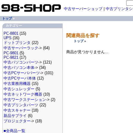
中古サーバーショップ
|
中古プリンタシ
トップ
»
カテゴリー
PC-8801
(15)
関連商品を探す
UPS
(16)
トップ
»
ドットプリンタ
(22)
中古サーバーラック
-> (64)
商品が見つかりません...
PC-9801
(5)
PC-9821
(17)
中古パソコンパーツ
-> (121)
中古パソコン本体
-> (34)
中古PCサーバパーツ
-> (101)
中古PCサーバ本体
(12)
中古業務用機器
(15)
中古シュレッダー
(5)
中古ネットワーク機器
(10)
中古ワークステーション
-> (2)
中古プリンタパーツ
(22)
中古スキャナー
(18)
新品サプライ
(6)
プロジェクター
-> (18)
■全商品一覧