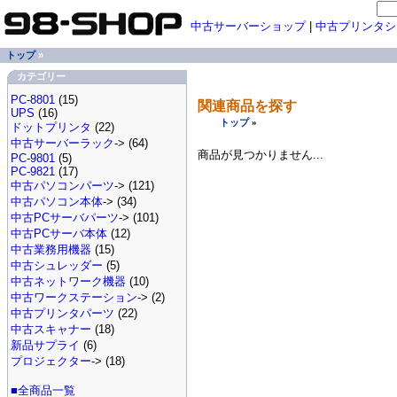
中古サーバーショップ
|
中古プリンタシ
トップ
»
カテゴリー
PC-8801
(15)
関連商品を探す
UPS
(16)
トップ
»
ドットプリンタ
(22)
中古サーバーラック
-> (64)
商品が見つかりません...
PC-9801
(5)
PC-9821
(17)
中古パソコンパーツ
-> (121)
中古パソコン本体
-> (34)
中古PCサーバパーツ
-> (101)
中古PCサーバ本体
(12)
中古業務用機器
(15)
中古シュレッダー
(5)
中古ネットワーク機器
(10)
中古ワークステーション
-> (2)
中古プリンタパーツ
(22)
中古スキャナー
(18)
新品サプライ
(6)
プロジェクター
-> (18)
■全商品一覧