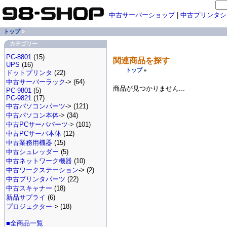
中古サーバーショップ
|
中古プリンタシ
トップ
»
カテゴリー
PC-8801
(15)
関連商品を探す
UPS
(16)
トップ
»
ドットプリンタ
(22)
中古サーバーラック
-> (64)
商品が見つかりません...
PC-9801
(5)
PC-9821
(17)
中古パソコンパーツ
-> (121)
中古パソコン本体
-> (34)
中古PCサーバパーツ
-> (101)
中古PCサーバ本体
(12)
中古業務用機器
(15)
中古シュレッダー
(5)
中古ネットワーク機器
(10)
中古ワークステーション
-> (2)
中古プリンタパーツ
(22)
中古スキャナー
(18)
新品サプライ
(6)
プロジェクター
-> (18)
■全商品一覧