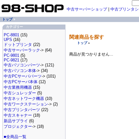
中古サーバーショップ
|
中古プリンタシ
トップ
»
カテゴリー
PC-8801
(15)
関連商品を探す
UPS
(16)
トップ
»
ドットプリンタ
(22)
中古サーバーラック
-> (64)
商品が見つかりません...
PC-9801
(5)
PC-9821
(17)
中古パソコンパーツ
-> (121)
中古パソコン本体
-> (34)
中古PCサーバパーツ
-> (101)
中古PCサーバ本体
(12)
中古業務用機器
(15)
中古シュレッダー
(5)
中古ネットワーク機器
(10)
中古ワークステーション
-> (2)
中古プリンタパーツ
(22)
中古スキャナー
(18)
新品サプライ
(6)
プロジェクター
-> (18)
■全商品一覧