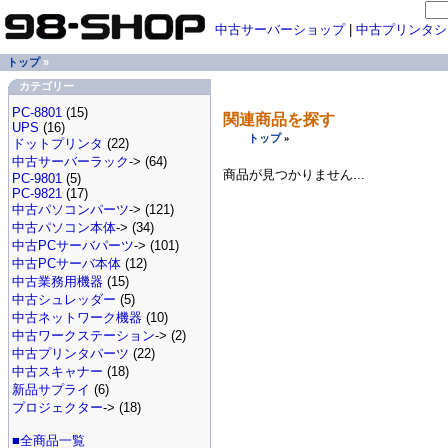
中古サーバーショップ
|
中古プリンタシ
トップ
»
カテゴリー
PC-8801
(15)
関連商品を探す
UPS
(16)
トップ
»
ドットプリンタ
(22)
中古サーバーラック
-> (64)
商品が見つかりません...
PC-9801
(5)
PC-9821
(17)
中古パソコンパーツ
-> (121)
中古パソコン本体
-> (34)
中古PCサーバパーツ
-> (101)
中古PCサーバ本体
(12)
中古業務用機器
(15)
中古シュレッダー
(5)
中古ネットワーク機器
(10)
中古ワークステーション
-> (2)
中古プリンタパーツ
(22)
中古スキャナー
(18)
新品サプライ
(6)
プロジェクター
-> (18)
■全商品一覧