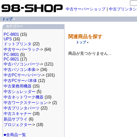
中古サーバーショップ
|
中古プリンタシ
トップ
»
カテゴリー
PC-8801
(15)
関連商品を探す
UPS
(16)
トップ
»
ドットプリンタ
(22)
中古サーバーラック
-> (64)
商品が見つかりません...
PC-9801
(5)
PC-9821
(17)
中古パソコンパーツ
-> (121)
中古パソコン本体
-> (34)
中古PCサーバパーツ
-> (101)
中古PCサーバ本体
(12)
中古業務用機器
(15)
中古シュレッダー
(5)
中古ネットワーク機器
(10)
中古ワークステーション
-> (2)
中古プリンタパーツ
(22)
中古スキャナー
(18)
新品サプライ
(6)
プロジェクター
-> (18)
■全商品一覧