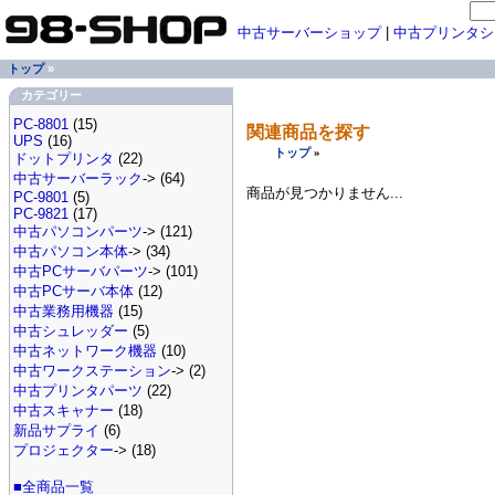
中古サーバーショップ
|
中古プリンタシ
トップ
»
カテゴリー
PC-8801
(15)
関連商品を探す
UPS
(16)
トップ
»
ドットプリンタ
(22)
中古サーバーラック
-> (64)
商品が見つかりません...
PC-9801
(5)
PC-9821
(17)
中古パソコンパーツ
-> (121)
中古パソコン本体
-> (34)
中古PCサーバパーツ
-> (101)
中古PCサーバ本体
(12)
中古業務用機器
(15)
中古シュレッダー
(5)
中古ネットワーク機器
(10)
中古ワークステーション
-> (2)
中古プリンタパーツ
(22)
中古スキャナー
(18)
新品サプライ
(6)
プロジェクター
-> (18)
■全商品一覧