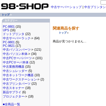
中古サーバーショップ
|
中古プリンタシ
トップ
»
カテゴリー
PC-8801
(15)
関連商品を探す
UPS
(16)
トップ
»
ドットプリンタ
(22)
中古サーバーラック
-> (64)
商品が見つかりません...
PC-9801
(5)
PC-9821
(17)
中古パソコンパーツ
-> (121)
中古パソコン本体
-> (34)
中古PCサーバパーツ
-> (101)
中古PCサーバ本体
(12)
中古業務用機器
(15)
中古シュレッダー
(5)
中古ネットワーク機器
(10)
中古ワークステーション
-> (2)
中古プリンタパーツ
(22)
中古スキャナー
(18)
新品サプライ
(6)
プロジェクター
-> (18)
■全商品一覧