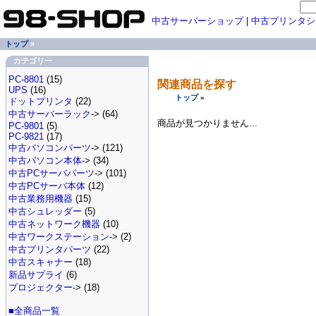
中古サーバーショップ
|
中古プリンタシ
トップ
»
カテゴリー
PC-8801
(15)
関連商品を探す
UPS
(16)
トップ
»
ドットプリンタ
(22)
中古サーバーラック
-> (64)
商品が見つかりません...
PC-9801
(5)
PC-9821
(17)
中古パソコンパーツ
-> (121)
中古パソコン本体
-> (34)
中古PCサーバパーツ
-> (101)
中古PCサーバ本体
(12)
中古業務用機器
(15)
中古シュレッダー
(5)
中古ネットワーク機器
(10)
中古ワークステーション
-> (2)
中古プリンタパーツ
(22)
中古スキャナー
(18)
新品サプライ
(6)
プロジェクター
-> (18)
■全商品一覧