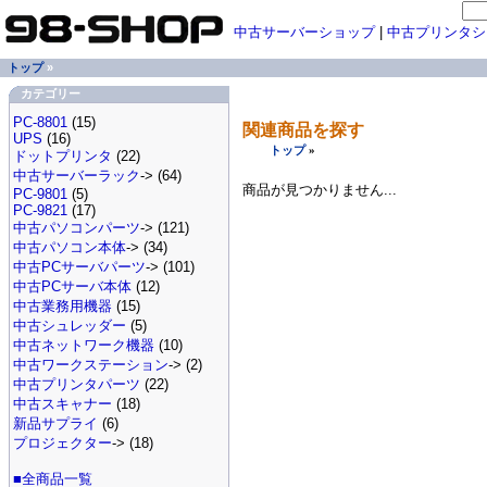
中古サーバーショップ
|
中古プリンタシ
トップ
»
カテゴリー
PC-8801
(15)
関連商品を探す
UPS
(16)
トップ
»
ドットプリンタ
(22)
中古サーバーラック
-> (64)
商品が見つかりません...
PC-9801
(5)
PC-9821
(17)
中古パソコンパーツ
-> (121)
中古パソコン本体
-> (34)
中古PCサーバパーツ
-> (101)
中古PCサーバ本体
(12)
中古業務用機器
(15)
中古シュレッダー
(5)
中古ネットワーク機器
(10)
中古ワークステーション
-> (2)
中古プリンタパーツ
(22)
中古スキャナー
(18)
新品サプライ
(6)
プロジェクター
-> (18)
■全商品一覧