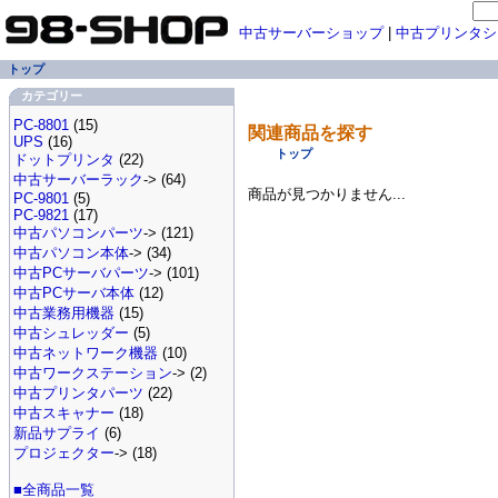
中古サーバーショップ
|
中古プリンタシ
トップ
カテゴリー
PC-8801
(15)
関連商品を探す
UPS
(16)
トップ
ドットプリンタ
(22)
中古サーバーラック
-> (64)
商品が見つかりません...
PC-9801
(5)
PC-9821
(17)
中古パソコンパーツ
-> (121)
中古パソコン本体
-> (34)
中古PCサーバパーツ
-> (101)
中古PCサーバ本体
(12)
中古業務用機器
(15)
中古シュレッダー
(5)
中古ネットワーク機器
(10)
中古ワークステーション
-> (2)
中古プリンタパーツ
(22)
中古スキャナー
(18)
新品サプライ
(6)
プロジェクター
-> (18)
■全商品一覧