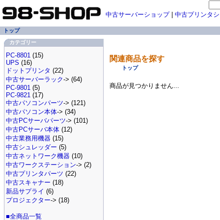
中古サーバーショップ
|
中古プリンタシ
トップ
カテゴリー
PC-8801
(15)
関連商品を探す
UPS
(16)
トップ
ドットプリンタ
(22)
中古サーバーラック
-> (64)
商品が見つかりません...
PC-9801
(5)
PC-9821
(17)
中古パソコンパーツ
-> (121)
中古パソコン本体
-> (34)
中古PCサーバパーツ
-> (101)
中古PCサーバ本体
(12)
中古業務用機器
(15)
中古シュレッダー
(5)
中古ネットワーク機器
(10)
中古ワークステーション
-> (2)
中古プリンタパーツ
(22)
中古スキャナー
(18)
新品サプライ
(6)
プロジェクター
-> (18)
■全商品一覧