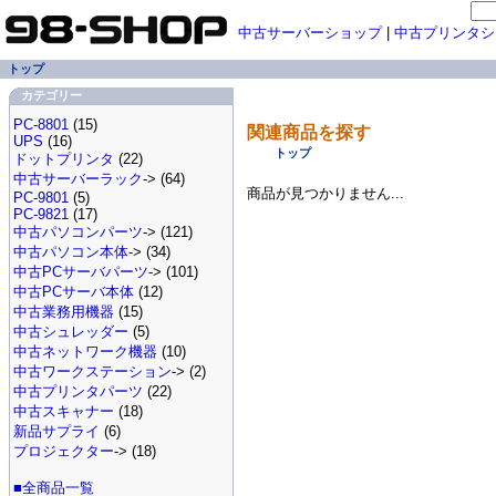
中古サーバーショップ
|
中古プリンタシ
トップ
カテゴリー
PC-8801
(15)
関連商品を探す
UPS
(16)
トップ
ドットプリンタ
(22)
中古サーバーラック
-> (64)
商品が見つかりません...
PC-9801
(5)
PC-9821
(17)
中古パソコンパーツ
-> (121)
中古パソコン本体
-> (34)
中古PCサーバパーツ
-> (101)
中古PCサーバ本体
(12)
中古業務用機器
(15)
中古シュレッダー
(5)
中古ネットワーク機器
(10)
中古ワークステーション
-> (2)
中古プリンタパーツ
(22)
中古スキャナー
(18)
新品サプライ
(6)
プロジェクター
-> (18)
■全商品一覧