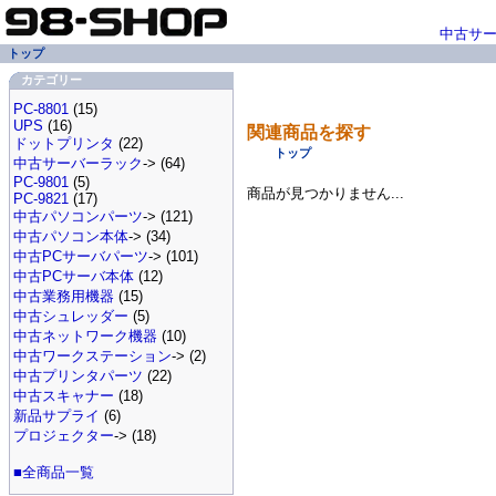
中古サ
トップ
カテゴリー
PC-8801
(15)
UPS
(16)
関連商品を探す
ドットプリンタ
(22)
トップ
中古サーバーラック
-> (64)
PC-9801
(5)
商品が見つかりません...
PC-9821
(17)
中古パソコンパーツ
-> (121)
中古パソコン本体
-> (34)
中古PCサーバパーツ
-> (101)
中古PCサーバ本体
(12)
中古業務用機器
(15)
中古シュレッダー
(5)
中古ネットワーク機器
(10)
中古ワークステーション
-> (2)
中古プリンタパーツ
(22)
中古スキャナー
(18)
新品サプライ
(6)
プロジェクター
-> (18)
■全商品一覧