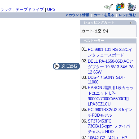
ラック
|
テープドライブ
|
UPS
アカウント情報
|
カートを見る
|
レジに進む
ショッピングカート
カートは空です...
ベストセラー
01.
PC-9801-101 RS-232Cイ
ンタフェースボード
02.
DELL PA-1650-05D ACア
ダプター 19.5V 3.34A PA-
12 65W
03.
DDS-4 / SONY SDT-
11000
04.
EPSON 増設用1段カセッ
トユニット LP-
9000C/7000C/6500C用
LPA3CZ1CU
05.
PC-9801BX2/U2 3.5イン
チFDDモデル
06.
ST373453FC
73GB/15krpm ファイバー
チャネル HDD
07.
10642 G2（42U） HP