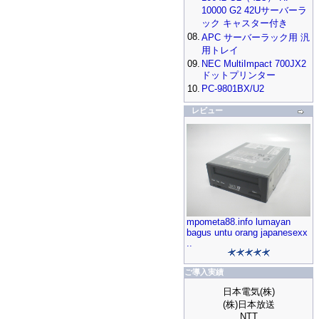
10000 G2 42Uサーバーラ
ック キャスター付き
08.
APC サーバーラック用 汎
用トレイ
09.
NEC MultiImpact 700JX2
ドットプリンター
10.
PC-9801BX/U2
レビュー
mpometa88.info lumayan
bagus untu orang japanesexx
..
ご導入実績
日本電気(株)
(株)日本放送
NTT