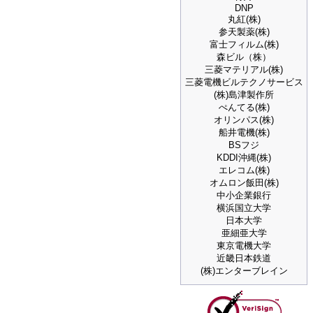
DNP
丸紅(株)
参天製薬(株)
富士フィルム(株)
森ビル（株）
三菱マテリアル(株)
三菱電機ビルテクノサービス
(株)島津製作所
ぺんてる(株)
オリンパス(株)
船井電機(株)
BSフジ
KDDI沖縄(株)
エレコム(株)
オムロン飯田(株)
中小企業銀行
横浜国立大学
日本大学
亜細亜大学
東京電機大学
近畿日本鉄道
(株)エンターブレイン