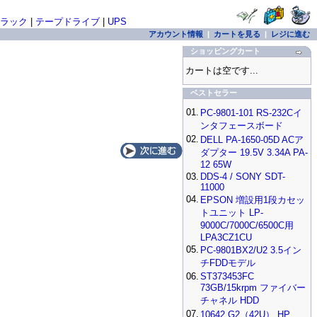
ラック
|
テープドライブ
|
UPS
アカウント情報
|
カートを見る
|
レジに進む
ショッピングカート
カートは空です...
ベストセラー
01.
PC-9801-101 RS-232Cイ
ンタフェースボード
02.
DELL PA-1650-05D ACア
ダプター 19.5V 3.34A PA-
12 65W
03.
DDS-4 / SONY SDT-
11000
04.
EPSON 増設用1段カセッ
トユニット LP-
9000C/7000C/6500C用
LPA3CZ1CU
05.
PC-9801BX2/U2 3.5イン
チFDDモデル
06.
ST373453FC
73GB/15krpm ファイバー
チャネル HDD
07.
10642 G2（42U） HP