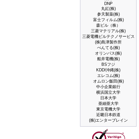
DNP
丸紅(株)
参天製薬(株)
富士フィルム(株)
森ビル（株）
三菱マテリアル(株)
三菱電機ビルテクノサービス
(株)島津製作所
ぺんてる(株)
オリンパス(株)
船井電機(株)
BSフジ
KDDI沖縄(株)
エレコム(株)
オムロン飯田(株)
中小企業銀行
横浜国立大学
日本大学
亜細亜大学
東京電機大学
近畿日本鉄道
(株)エンターブレイン