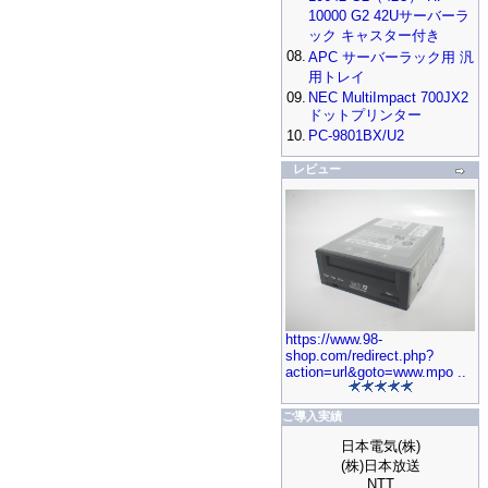
10000 G2 42Uサーバーラ
ック キャスター付き
08.
APC サーバーラック用 汎
用トレイ
09.
NEC MultiImpact 700JX2
ドットプリンター
10.
PC-9801BX/U2
レビュー
https://www.98-
shop.com/redirect.php?
action=url&goto=www.mpo ..
ご導入実績
日本電気(株)
(株)日本放送
NTT