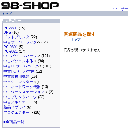
中古サ
トップ
カテゴリー
PC-8801
(15)
UPS
(16)
関連商品を探す
ドットプリンタ
(22)
トップ
中古サーバーラック
-> (64)
PC-9801
(5)
商品が見つかりません...
PC-9821
(17)
中古パソコンパーツ
-> (121)
中古パソコン本体
-> (34)
中古PCサーバパーツ
-> (101)
中古PCサーバ本体
(12)
中古業務用機器
(15)
中古シュレッダー
(5)
中古ネットワーク機器
(10)
中古ワークステーション
-> (2)
中古プリンタパーツ
(22)
中古スキャナー
(18)
新品サプライ
(6)
プロジェクター
-> (18)
■全商品一覧