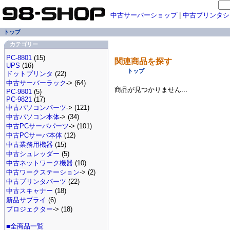
中古サーバーショップ
|
中古プリンタシ
トップ
カテゴリー
PC-8801
(15)
関連商品を探す
UPS
(16)
トップ
ドットプリンタ
(22)
中古サーバーラック
-> (64)
商品が見つかりません...
PC-9801
(5)
PC-9821
(17)
中古パソコンパーツ
-> (121)
中古パソコン本体
-> (34)
中古PCサーバパーツ
-> (101)
中古PCサーバ本体
(12)
中古業務用機器
(15)
中古シュレッダー
(5)
中古ネットワーク機器
(10)
中古ワークステーション
-> (2)
中古プリンタパーツ
(22)
中古スキャナー
(18)
新品サプライ
(6)
プロジェクター
-> (18)
■全商品一覧