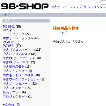
中古サーバーショップ
|
中古プリンタシ
トップ
カテゴリー
PC-8801
(15)
関連商品を探す
UPS
(16)
トップ
ドットプリンタ
(22)
中古サーバーラック
-> (64)
商品が見つかりません...
PC-9801
(5)
PC-9821
(17)
中古パソコンパーツ
-> (121)
中古パソコン本体
-> (34)
中古PCサーバパーツ
-> (101)
中古PCサーバ本体
(12)
中古業務用機器
(15)
中古シュレッダー
(5)
中古ネットワーク機器
(10)
中古ワークステーション
-> (2)
中古プリンタパーツ
(22)
中古スキャナー
(18)
新品サプライ
(6)
プロジェクター
-> (18)
■全商品一覧