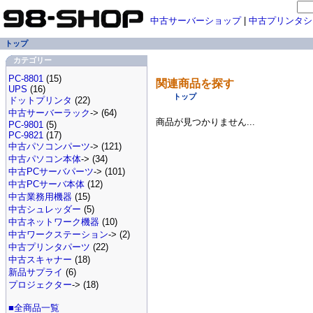
中古サーバーショップ
|
中古プリンタシ
トップ
カテゴリー
PC-8801
(15)
関連商品を探す
UPS
(16)
トップ
ドットプリンタ
(22)
中古サーバーラック
-> (64)
商品が見つかりません...
PC-9801
(5)
PC-9821
(17)
中古パソコンパーツ
-> (121)
中古パソコン本体
-> (34)
中古PCサーバパーツ
-> (101)
中古PCサーバ本体
(12)
中古業務用機器
(15)
中古シュレッダー
(5)
中古ネットワーク機器
(10)
中古ワークステーション
-> (2)
中古プリンタパーツ
(22)
中古スキャナー
(18)
新品サプライ
(6)
プロジェクター
-> (18)
■全商品一覧