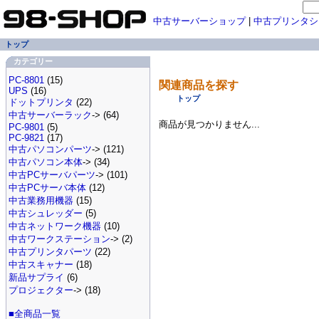
中古サーバーショップ
|
中古プリンタシ
トップ
カテゴリー
PC-8801
(15)
関連商品を探す
UPS
(16)
トップ
ドットプリンタ
(22)
中古サーバーラック
-> (64)
商品が見つかりません...
PC-9801
(5)
PC-9821
(17)
中古パソコンパーツ
-> (121)
中古パソコン本体
-> (34)
中古PCサーバパーツ
-> (101)
中古PCサーバ本体
(12)
中古業務用機器
(15)
中古シュレッダー
(5)
中古ネットワーク機器
(10)
中古ワークステーション
-> (2)
中古プリンタパーツ
(22)
中古スキャナー
(18)
新品サプライ
(6)
プロジェクター
-> (18)
■全商品一覧