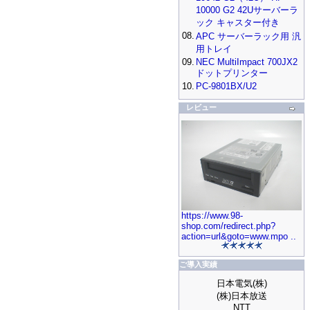
10000 G2 42Uサーバーラ
ック キャスター付き
08.
APC サーバーラック用 汎
用トレイ
09.
NEC MultiImpact 700JX2
ドットプリンター
10.
PC-9801BX/U2
レビュー
https://www.98-
shop.com/redirect.php?
action=url&goto=www.mpo ..
ご導入実績
日本電気(株)
(株)日本放送
NTT