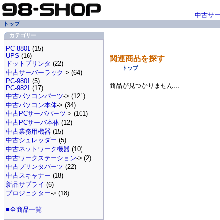
中古サ
トップ
カテゴリー
PC-8801
(15)
UPS
(16)
関連商品を探す
ドットプリンタ
(22)
トップ
中古サーバーラック
-> (64)
PC-9801
(5)
商品が見つかりません...
PC-9821
(17)
中古パソコンパーツ
-> (121)
中古パソコン本体
-> (34)
中古PCサーバパーツ
-> (101)
中古PCサーバ本体
(12)
中古業務用機器
(15)
中古シュレッダー
(5)
中古ネットワーク機器
(10)
中古ワークステーション
-> (2)
中古プリンタパーツ
(22)
中古スキャナー
(18)
新品サプライ
(6)
プロジェクター
-> (18)
■全商品一覧