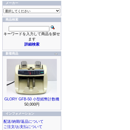
メーカー
商品検索
キーワードを入力して商品を探せ
ます
詳細検索
新着商品
GLORY GFB-50 小型紙幣計数機
50,000円
インフォメーション
配送/納期/返品について
ご注文/お支払について