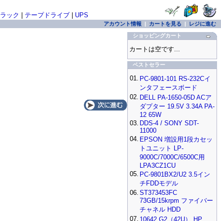
ラック
|
テープドライブ
|
UPS
アカウント情報
|
カートを見る
|
レジに進む
ショッピングカート
カートは空です...
ベストセラー
01.
PC-9801-101 RS-232Cイ
ンタフェースボード
02.
DELL PA-1650-05D ACア
ダプター 19.5V 3.34A PA-
12 65W
03.
DDS-4 / SONY SDT-
11000
04.
EPSON 増設用1段カセッ
トユニット LP-
9000C/7000C/6500C用
LPA3CZ1CU
05.
PC-9801BX2/U2 3.5イン
チFDDモデル
06.
ST373453FC
73GB/15krpm ファイバー
チャネル HDD
07.
10642 G2（42U） HP