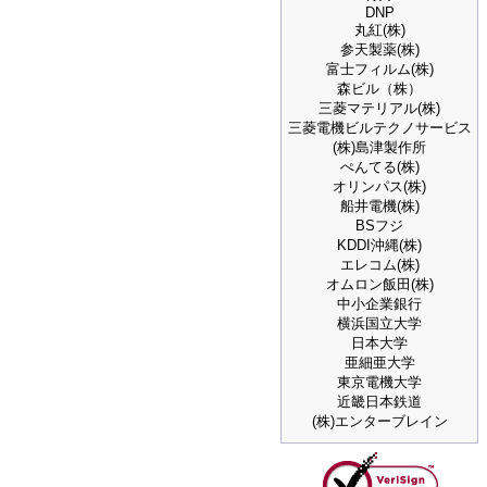
DNP
丸紅(株)
参天製薬(株)
富士フィルム(株)
森ビル（株）
三菱マテリアル(株)
三菱電機ビルテクノサービス
(株)島津製作所
ぺんてる(株)
オリンパス(株)
船井電機(株)
BSフジ
KDDI沖縄(株)
エレコム(株)
オムロン飯田(株)
中小企業銀行
横浜国立大学
日本大学
亜細亜大学
東京電機大学
近畿日本鉄道
(株)エンターブレイン