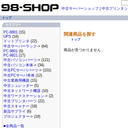
中古サーバーショップ
|
中古プリンタシ
トップ
カテゴリー
PC-8801
(15)
関連商品を探す
UPS
(16)
トップ
ドットプリンタ
(22)
中古サーバーラック
-> (64)
商品が見つかりません...
PC-9801
(5)
PC-9821
(17)
中古パソコンパーツ
-> (121)
中古パソコン本体
-> (34)
中古PCサーバパーツ
-> (101)
中古PCサーバ本体
(12)
中古業務用機器
(15)
中古シュレッダー
(5)
中古ネットワーク機器
(10)
中古ワークステーション
-> (2)
中古プリンタパーツ
(22)
中古スキャナー
(18)
新品サプライ
(6)
プロジェクター
-> (18)
■全商品一覧