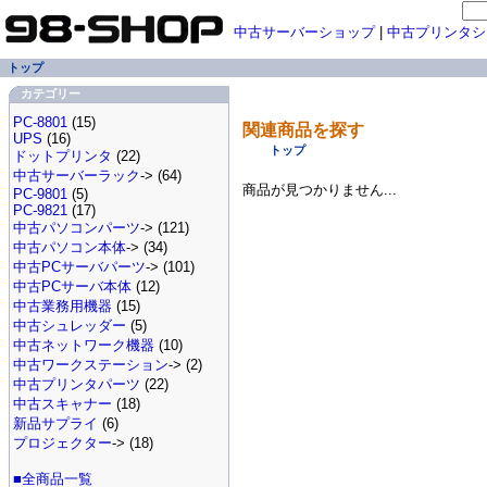
中古サーバーショップ
|
中古プリンタシ
トップ
カテゴリー
PC-8801
(15)
関連商品を探す
UPS
(16)
トップ
ドットプリンタ
(22)
中古サーバーラック
-> (64)
商品が見つかりません...
PC-9801
(5)
PC-9821
(17)
中古パソコンパーツ
-> (121)
中古パソコン本体
-> (34)
中古PCサーバパーツ
-> (101)
中古PCサーバ本体
(12)
中古業務用機器
(15)
中古シュレッダー
(5)
中古ネットワーク機器
(10)
中古ワークステーション
-> (2)
中古プリンタパーツ
(22)
中古スキャナー
(18)
新品サプライ
(6)
プロジェクター
-> (18)
■全商品一覧