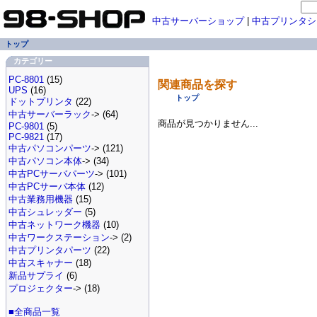
中古サーバーショップ
|
中古プリンタシ
トップ
カテゴリー
PC-8801
(15)
関連商品を探す
UPS
(16)
トップ
ドットプリンタ
(22)
中古サーバーラック
-> (64)
商品が見つかりません...
PC-9801
(5)
PC-9821
(17)
中古パソコンパーツ
-> (121)
中古パソコン本体
-> (34)
中古PCサーバパーツ
-> (101)
中古PCサーバ本体
(12)
中古業務用機器
(15)
中古シュレッダー
(5)
中古ネットワーク機器
(10)
中古ワークステーション
-> (2)
中古プリンタパーツ
(22)
中古スキャナー
(18)
新品サプライ
(6)
プロジェクター
-> (18)
■全商品一覧