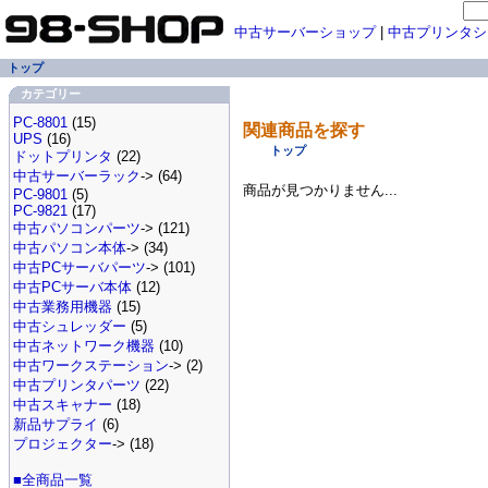
中古サーバーショップ
|
中古プリンタシ
トップ
カテゴリー
PC-8801
(15)
関連商品を探す
UPS
(16)
トップ
ドットプリンタ
(22)
中古サーバーラック
-> (64)
商品が見つかりません...
PC-9801
(5)
PC-9821
(17)
中古パソコンパーツ
-> (121)
中古パソコン本体
-> (34)
中古PCサーバパーツ
-> (101)
中古PCサーバ本体
(12)
中古業務用機器
(15)
中古シュレッダー
(5)
中古ネットワーク機器
(10)
中古ワークステーション
-> (2)
中古プリンタパーツ
(22)
中古スキャナー
(18)
新品サプライ
(6)
プロジェクター
-> (18)
■全商品一覧