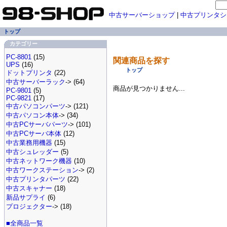
中古サーバーショップ
|
中古プリンタシ
トップ
カテゴリー
PC-8801
(15)
関連商品を探す
UPS
(16)
トップ
ドットプリンタ
(22)
中古サーバーラック
-> (64)
商品が見つかりません...
PC-9801
(5)
PC-9821
(17)
中古パソコンパーツ
-> (121)
中古パソコン本体
-> (34)
中古PCサーバパーツ
-> (101)
中古PCサーバ本体
(12)
中古業務用機器
(15)
中古シュレッダー
(5)
中古ネットワーク機器
(10)
中古ワークステーション
-> (2)
中古プリンタパーツ
(22)
中古スキャナー
(18)
新品サプライ
(6)
プロジェクター
-> (18)
■全商品一覧