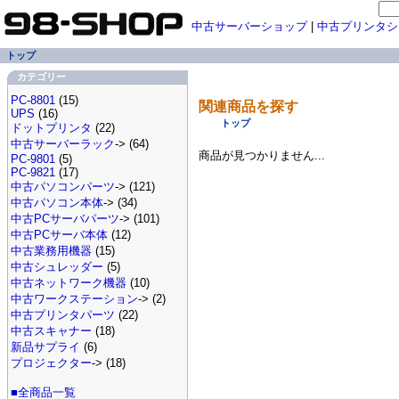
中古サーバーショップ
|
中古プリンタシ
トップ
カテゴリー
PC-8801
(15)
関連商品を探す
UPS
(16)
トップ
ドットプリンタ
(22)
中古サーバーラック
-> (64)
商品が見つかりません...
PC-9801
(5)
PC-9821
(17)
中古パソコンパーツ
-> (121)
中古パソコン本体
-> (34)
中古PCサーバパーツ
-> (101)
中古PCサーバ本体
(12)
中古業務用機器
(15)
中古シュレッダー
(5)
中古ネットワーク機器
(10)
中古ワークステーション
-> (2)
中古プリンタパーツ
(22)
中古スキャナー
(18)
新品サプライ
(6)
プロジェクター
-> (18)
■全商品一覧