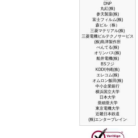
DNP
丸紅(株)
参天製薬(株)
富士フィルム(株)
森ビル（株）
三菱マテリアル(株)
三菱電機ビルテクノサービス
(株)島津製作所
ぺんてる(株)
オリンパス(株)
船井電機(株)
BSフジ
KDDI沖縄(株)
エレコム(株)
オムロン飯田(株)
中小企業銀行
横浜国立大学
日本大学
亜細亜大学
東京電機大学
近畿日本鉄道
(株)エンターブレイン