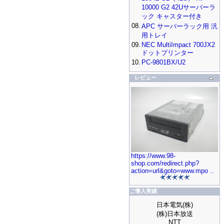
10000 G2 42Uサーバーラ
ック キャスター付き
08.
APC サーバーラック用 汎
用トレイ
09.
NEC MultiImpact 700JX2
ドットプリンター
10.
PC-9801BX/U2
レビュー
https://www.98-
shop.com/redirect.php?
action=url&goto=www.mpo ..
ご導入実績
日本電気(株)
(株)日本放送
NTT