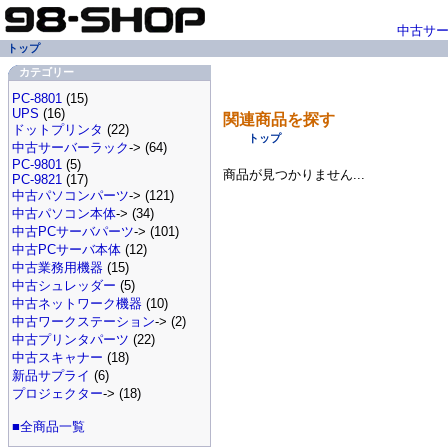
中古サ
トップ
カテゴリー
PC-8801
(15)
UPS
(16)
関連商品を探す
ドットプリンタ
(22)
トップ
中古サーバーラック
-> (64)
PC-9801
(5)
商品が見つかりません...
PC-9821
(17)
中古パソコンパーツ
-> (121)
中古パソコン本体
-> (34)
中古PCサーバパーツ
-> (101)
中古PCサーバ本体
(12)
中古業務用機器
(15)
中古シュレッダー
(5)
中古ネットワーク機器
(10)
中古ワークステーション
-> (2)
中古プリンタパーツ
(22)
中古スキャナー
(18)
新品サプライ
(6)
プロジェクター
-> (18)
■全商品一覧