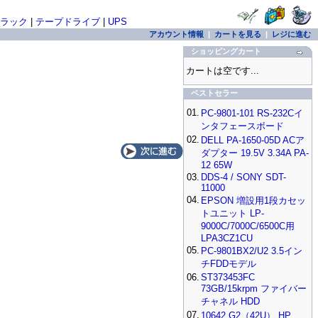
ラック
|
テープドライブ
|
UPS
アカウント情報
|
カートを見る
|
レジに進む
ショッピングカート
カートは空です...
ベストセラー
01.
PC-9801-101 RS-232Cイ
ンタフェースボード
02.
DELL PA-1650-05D ACア
ダプター 19.5V 3.34A PA-
12 65W
03.
DDS-4 / SONY SDT-
11000
04.
EPSON 増設用1段カセッ
トユニット LP-
9000C/7000C/6500C用
LPA3CZ1CU
05.
PC-9801BX2/U2 3.5イン
チFDDモデル
06.
ST373453FC
73GB/15krpm ファイバー
チャネル HDD
07.
10642 G2（42U） HP